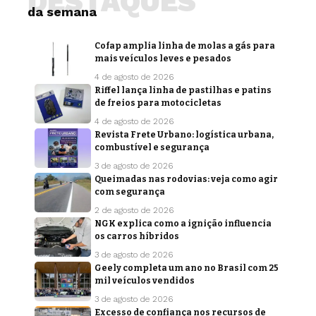
DESTAQUES
da semana
Cofap amplia linha de molas a gás para
mais veículos leves e pesados
4 de agosto de 2026
Riffel lança linha de pastilhas e patins
de freios para motocicletas
4 de agosto de 2026
Revista Frete Urbano: logística urbana,
combustível e segurança
3 de agosto de 2026
Queimadas nas rodovias: veja como agir
com segurança
2 de agosto de 2026
NGK explica como a ignição influencia
os carros híbridos
3 de agosto de 2026
Geely completa um ano no Brasil com 25
mil veículos vendidos
3 de agosto de 2026
Excesso de confiança nos recursos de