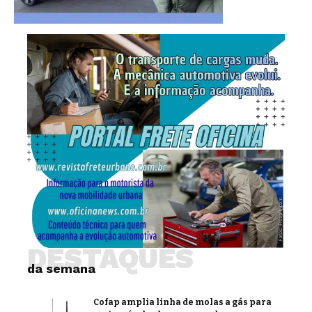
DESTAQUES
da semana
Cofap amplia linha de molas a gás para