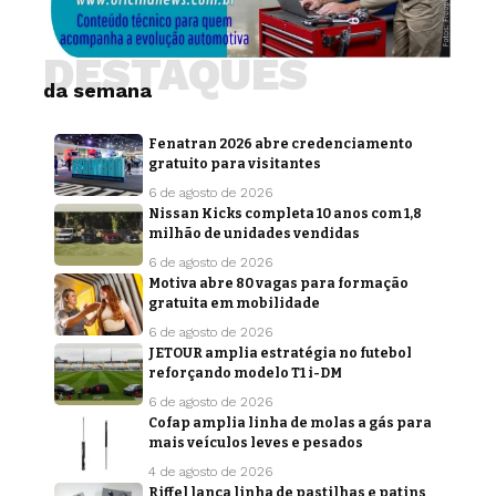
DESTAQUES
da semana
Fenatran 2026 abre credenciamento
gratuito para visitantes
6 de agosto de 2026
Nissan Kicks completa 10 anos com 1,8
milhão de unidades vendidas
6 de agosto de 2026
Motiva abre 80 vagas para formação
gratuita em mobilidade
6 de agosto de 2026
JETOUR amplia estratégia no futebol
reforçando modelo T1 i-DM
6 de agosto de 2026
Cofap amplia linha de molas a gás para
mais veículos leves e pesados
4 de agosto de 2026
Riffel lança linha de pastilhas e patins