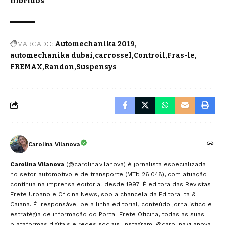
híbridos
MARCADO:
Automechanika 2019
automechanika dubai
carrossel
Controil
Fras-le
FREMAX
Randon
Suspensys
Carolina Vilanova
Carolina Vilanova
(@carolina.vilanova) é jornalista especializada
no setor automotivo e de transporte (MTb 26.048), com atuação
contínua na imprensa editorial desde 1997. É editora das Revistas
Frete Urbano e Oficina News, sob a chancela da Editora Ita &
Caiana. É responsável pela linha editorial, conteúdo jornalístico e
estratégia de informação do Portal Frete Oficina, todas as suas
plataformas digitais e redes sociais. Instagram:
@carolina.vilanova