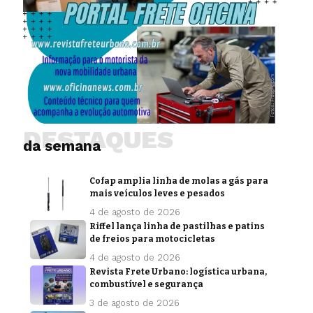
DESTAQUES
da semana
Cofap amplia linha de molas a gás para
mais veículos leves e pesados
4 de agosto de 2026
Riffel lança linha de pastilhas e patins
de freios para motocicletas
4 de agosto de 2026
Revista Frete Urbano: logística urbana,
combustível e segurança
3 de agosto de 2026