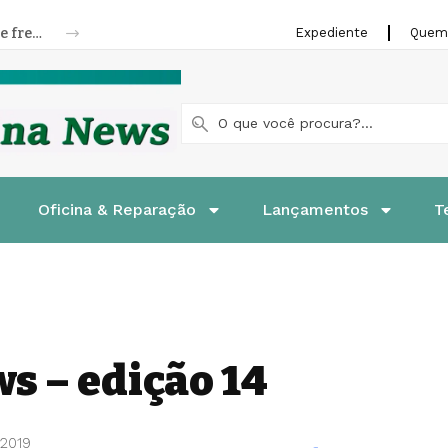
Riffel lança linha de pastilhas e patins de freios para motocicletas
Expediente
Quem
Oficina & Reparação
Lançamentos
T
s – edição 14
 2019