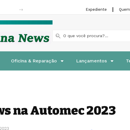
Nissan Kicks completa 10 anos com 1,8 milhão de unidades vendidas
Expediente
Quem
Oficina & Reparação
Lançamentos
T
ews na Automec 2023
 2023