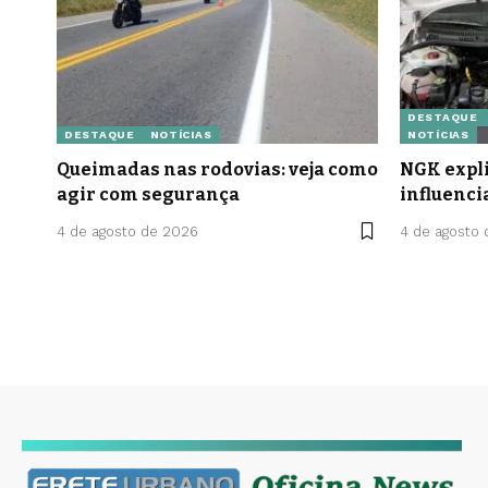
DESTAQUE
DESTAQUE
NOTÍCIAS
NOTÍCIAS
Queimadas nas rodovias: veja como
NGK expli
agir com segurança
influenci
4 de agosto de 2026
4 de agosto