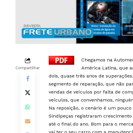
Chegamos na Automec 
América Latina, que a
Compartilhar
dois, quase três anos de superaçõ
segmento de reparação, que não pa
vendas de veículos por falta de com
veículos, que convenhamos, ningué
Na reposição, o cenário é um pouco 
Sindipeças registraram crescimento
até o final do ano. Bom para o merc
vai ter o seu carro com a manuten