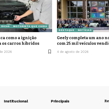
DICAS
MOTORISTA QUE CUIDA
DESTAQUE
NOTÍCIAS
ca como a ignição
Geely completa um ano no
a os carros híbridos
com 25 mil veículos vend
 de 2026
4 de agosto de 2026
Institucional
Principais
Re