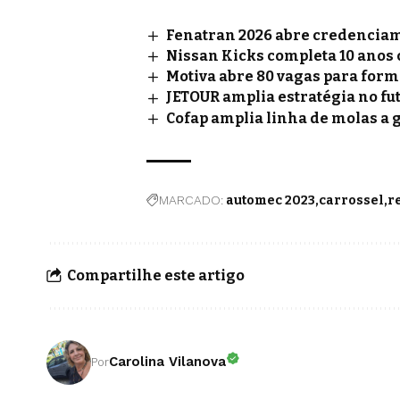
Fenatran 2026 abre credenciame
Nissan Kicks completa 10 anos
Motiva abre 80 vagas para for
JETOUR amplia estratégia no fu
Cofap amplia linha de molas a 
MARCADO:
automec 2023
carrossel
r
Compartilhe este artigo
Carolina Vilanova
Por