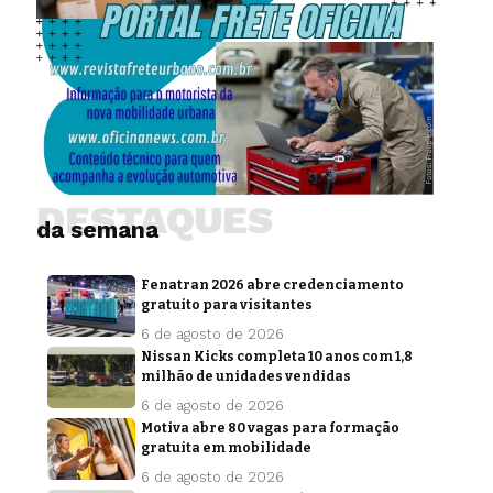
DESTAQUES
da semana
Fenatran 2026 abre credenciamento
gratuito para visitantes
6 de agosto de 2026
Nissan Kicks completa 10 anos com 1,8
milhão de unidades vendidas
6 de agosto de 2026
Motiva abre 80 vagas para formação
gratuita em mobilidade
6 de agosto de 2026