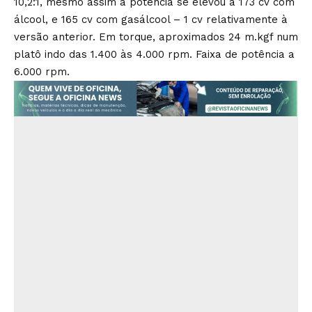
10,2:1, mesmo assim a potência se elevou a 173 cv com
álcool, e 165 cv com gasálcool – 1 cv relativamente à
versão anterior. Em torque, aproximados 24 m.kgf num
platô indo das 1.400 às 4.000 rpm. Faixa de potência a
6.000 rpm.