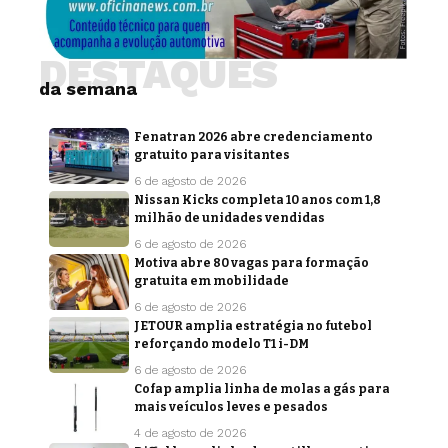
DESTAQUES
da semana
Fenatran 2026 abre credenciamento
gratuito para visitantes
6 de agosto de 2026
Nissan Kicks completa 10 anos com 1,8
milhão de unidades vendidas
6 de agosto de 2026
Motiva abre 80 vagas para formação
gratuita em mobilidade
6 de agosto de 2026
JETOUR amplia estratégia no futebol
reforçando modelo T1 i-DM
6 de agosto de 2026
Cofap amplia linha de molas a gás para
mais veículos leves e pesados
4 de agosto de 2026