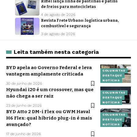
Riffel lança linha de pastilhas e patins
de freios para motocicletas
4 de agosto de 2026
Revista Frete Urbano: logística urbana,
combustível e segurança
3 de agosto de 2026
Leita também nesta categoria
BYD apela ao Governo Federal e leva
COLUNISTAS
vantagem amplamente criticada
DESTAQUE
NOTÍCIAS
30 de junho de 2026
Hyundai i20 é um crossover, mas que
COLUNISTAS
não chega a ser raiz
DESTAQUE
NOTÍCIAS
23 de junho de 2026
BYD Atto 2 DM-i Flex ou GWM Haval
COLUNISTAS
H6 Flex: qual híbrido plug-in é mais
DESTAQUE
avançado?
NOTÍCIAS
17 de junho de 2026