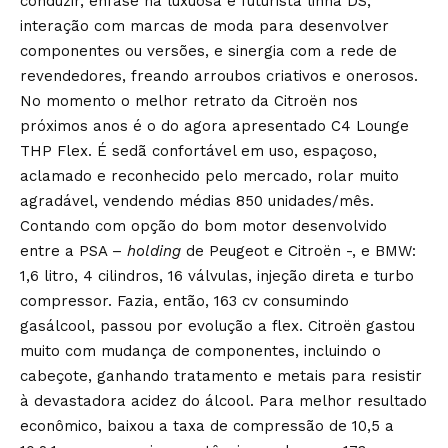
conduzir, ênfase na luxuosa e futurista linha DS,
interação com marcas de moda para desenvolver
componentes ou versões, e sinergia com a rede de
revendedores, freando arroubos criativos e onerosos.
No momento o melhor retrato da Citroën nos
próximos anos é o do agora apresentado C4 Lounge
THP Flex. É sedã confortável em uso, espaçoso,
aclamado e reconhecido pelo mercado, rolar muito
agradável, vendendo médias 850 unidades/mês.
Contando com opção do bom motor desenvolvido
entre a PSA –
holding
de Peugeot e Citroën -, e BMW:
1,6 litro, 4 cilindros, 16 válvulas, injeção direta e turbo
compressor. Fazia, então, 163 cv consumindo
gasálcool, passou por evolução a flex. Citroën gastou
muito com mudança de componentes, incluindo o
cabeçote, ganhando tratamento e metais para resistir
à devastadora acidez do álcool. Para melhor resultado
econômico, baixou a taxa de compressão de 10,5 a