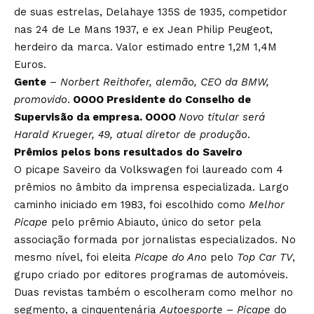
de suas estrelas, Delahaye 135S de 1935, competidor
nas 24 de Le Mans 1937, e ex Jean Philip Peugeot,
herdeiro da marca. Valor estimado entre 1,2M 1,4M
Euros.
Gente
–
Norbert Reithofer, alemão, CEO da BMW,
promovido
.
OOOO Presidente do Conselho de
Supervisão da empresa. OOOO
Novo titular será
Harald Krueger, 49, atual diretor de produção
.
Prêmios pelos bons resultados do Saveiro
O picape Saveiro da Volkswagen foi laureado com 4
prêmios no âmbito da imprensa especializada. Largo
caminho iniciado em 1983, foi escolhido como
Melhor
Picape
pelo prêmio Abiauto, único do setor pela
associação formada por jornalistas especializados. No
mesmo nível, foi eleita
Picape do Ano
pelo
Top Car TV
,
grupo criado por editores programas de automóveis.
Duas revistas também o escolheram como melhor no
segmento, a cinquentenária
Autoesporte
–
Picape
do