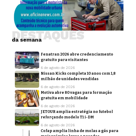
DESTAQUES
da semana
Fenatran 2026 abre credenciamento
gratuito para visitantes
6 de agosto de 2026
Nissan Kicks completa 10 anos com 1,8
milhão de unidades vendidas
6 de agosto de 2026
Motiva abre 80 vagas para formação
gratuita em mobilidade
6 de agosto de 2026
JETOUR amplia estratégia no futebol
reforçando modelo T1 i-DM
6 de agosto de 2026
Cofap amplia linha de molas a gás para