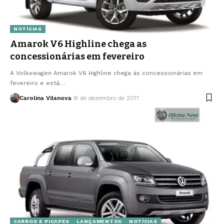
NOTÍCIAS
Amarok V6 Highline chega as
concessionárias em fevereiro
A Volkswagen Amarok V6 Highline chega às concessionárias em
fevereiro e está…
Carolina Vilanova
8 de dezembro de 2017
CARROS E PICAPES
LANÇAMENTOS
NOTÍCIAS