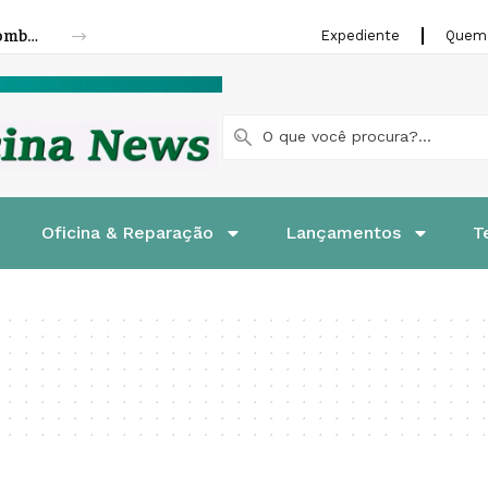
Revista Frete Urbano: logística urbana, combustível e segurança
Expediente
Quem
Oficina & Reparação
Lançamentos
T