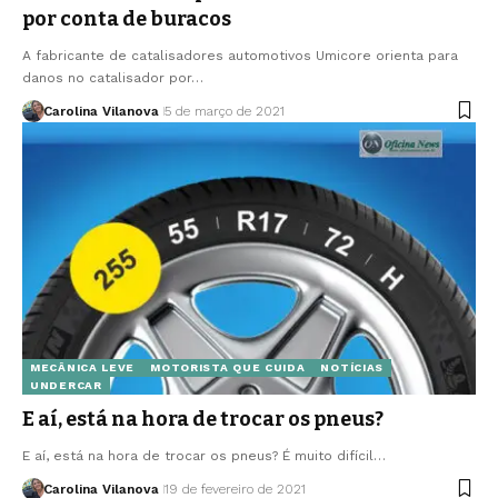
por conta de buracos
A fabricante de catalisadores automotivos Umicore orienta para
danos no catalisador por…
Carolina Vilanova
5 de março de 2021
MECÂNICA LEVE
MOTORISTA QUE CUIDA
NOTÍCIAS
UNDERCAR
E aí, está na hora de trocar os pneus?
E aí, está na hora de trocar os pneus? É muito difícil…
Carolina Vilanova
19 de fevereiro de 2021