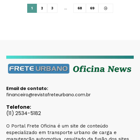
1
2
3
…
68
69
Email de contato:
financeiro@revistafreteurbano.com.br
Telefone:
(11) 2534-5182
O Portal Frete Oficina é um site de conteúdo
especializado em transporte urbano de carga e
manutenção automotiva, resultado da fusão dos sites