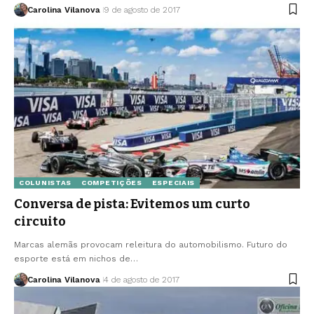
Carolina Vilanova
9 de agosto de 2017
COLUNISTAS
COMPETIÇÕES
ESPECIAIS
Conversa de pista: Evitemos um curto
circuito
Marcas alemãs provocam releitura do automobilismo. Futuro do
esporte está em nichos de…
Carolina Vilanova
4 de agosto de 2017