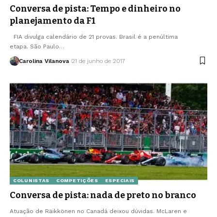
Conversa de pista: Tempo e dinheiro no
planejamento da F1
FIA divulga calendário de 21 provas. Brasil é a penúltima
etapa. São Paulo…
Carolina Vilanova
21 de junho de 2017
COLUNISTAS
COMPETIÇÕES
ESPECIAIS
Conversa de pista: nada de preto no branco
Atuação de Räikkönen no Canadá deixou dúvidas. McLaren e