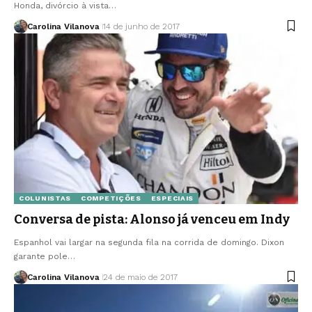
Honda, divórcio à vista…
Carolina Vilanova
14 de junho de 2017
COLUNISTAS
COMPETIÇÕES
ESPECIAIS
Conversa de pista: Alonso já venceu em Indy
Espanhol vai largar na segunda fila na corrida de domingo. Dixon
garante pole…
Carolina Vilanova
24 de maio de 2017