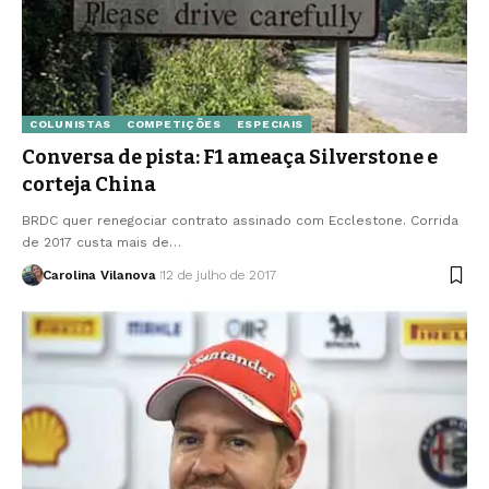
COLUNISTAS
COMPETIÇÕES
ESPECIAIS
Conversa de pista: F1 ameaça Silverstone e
corteja China
BRDC quer renegociar contrato assinado com Ecclestone. Corrida
de 2017 custa mais de…
Carolina Vilanova
12 de julho de 2017