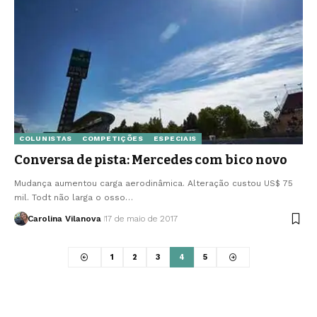
COLUNISTAS
COMPETIÇÕES
ESPECIAIS
Conversa de pista: Mercedes com bico novo
Mudança aumentou carga aerodinâmica. Alteração custou US$ 75
mil. Todt não larga o osso…
Carolina Vilanova
17 de maio de 2017
1
2
3
4
5