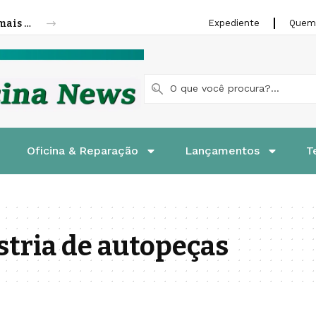
Cofap amplia linha de molas a gás para mais veículos leves e pesados
Expediente
Quem
Oficina & Reparação
Lançamentos
T
stria de autopeças