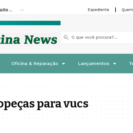
Fenatran 2026 abre credenciamento gratuito para visitantes
Expediente
Quem
Oficina & Reparação
Lançamentos
T
opeças para vucs