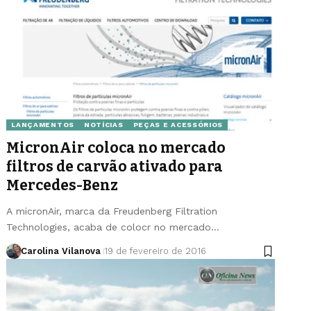
LANÇAMENTOS
NOTÍCIAS
PEÇAS E ACESSÓRIOS
MicronAir coloca no mercado
filtros de carvão ativado para
Mercedes-Benz
A micronAir, marca da Freudenberg Filtration
Technologies, acaba de colocr no mercado…
Carolina Vilanova
19 de fevereiro de 2016