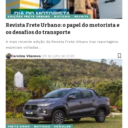
EDIÇÕES FRETE URBANO
NOTÍCIAS
REVISTA
Revista Frete Urbano: o papel do motorista e
os desafios do transporte
A mais recente edição da Revista Frete Urbano traz reportagens
especiais voltadas…
Carolina Vilanova
28 de julho de 2025
FRETE DRIVE
NOTÍCIAS
VEÍCULOS