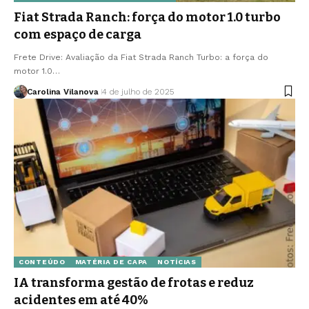
Fiat Strada Ranch: força do motor 1.0 turbo
com espaço de carga
Frete Drive: Avaliação da Fiat Strada Ranch Turbo: a força do
motor 1.0…
Carolina Vilanova
4 de julho de 2025
CONTEÚDO
MATÉRIA DE CAPA
NOTÍCIAS
IA transforma gestão de frotas e reduz
acidentes em até 40%