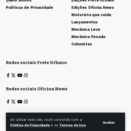
Quem Somos
Edições Frete Urbano
Políticas de Privacidade
Edições Oficina News
Motorista que cuida
Lançamentos
Mecânica Leve
Mecânica Pesada
Colunistas
Redes sociais Frete Urbano
Redes sociais Oficina News
Ao utilizar este site, você concorda com a
Aceitar
Política de Privacidade
e os
Termos de Uso
.
Todos os direitos reservados a Ita & Caiana Editoras Ltda. © 2025