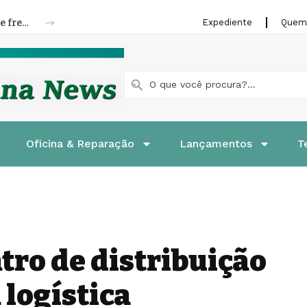
Riffel lança linha de pastilhas e patins de freios para motocicletas
Expediente
Quem
Oficina & Reparação
Lançamentos
T
tro de distribuição
 logística