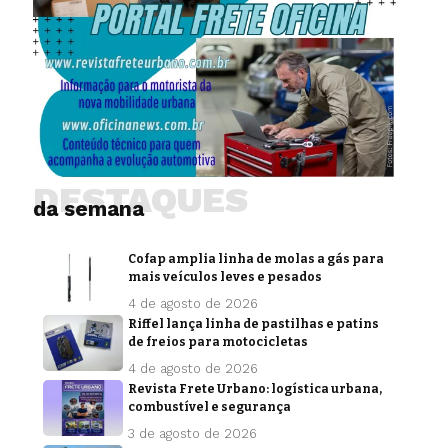
DESTAQUES
da semana
Cofap amplia linha de molas a gás para
mais veículos leves e pesados
4 de agosto de 2026
Riffel lança linha de pastilhas e patins
de freios para motocicletas
4 de agosto de 2026
Revista Frete Urbano: logística urbana,
combustível e segurança
3 de agosto de 2026