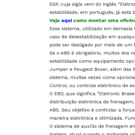
ESP, cuja sigla vem do inglês “Eletr
estabilidade, em português, já está 
Veja
aqui
como montar uma oficina
Esse sistema, utilizado em demasia t
caso de desestabilização em qualque
pode ser desligado por meio de um b
Se o ABS é obrigatório, muitos dos 
estabilidade como equipamento opci
Jumper e Peugeot Boxer, além das it
sistema, muitas vezes como opcional
Control, ou controle eletrônico de es
O EBD, que significa “Eletronic Brake
distribuição eletrônica de frenage
ABS. Seu objetivo é controlar a força
maneira eletrônica e otimizada. Fun
O sistema de auxílio de frenagem em 
System, atual quando o motorista pi