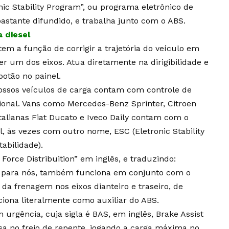
onic Stability Program”, ou programa eletrônico de
bastante difundido, e trabalha junto com o ABS.
 diesel
em a função de corrigir a trajetória do veículo em
r um dos eixos. Atua diretamente na dirigibilidade e
otão no painel.
nossos veículos de carga contam com controle de
onal. Vans como Mercedes-Benz Sprinter, Citroen
alianas Fiat Ducato e Iveco Daily contam com o
, às vezes com outro nome, ESC (Eletronic Stability
tabilidade).
 Force Distribuition” em inglês, e traduzindo:
m, para nós, também funciona em conjunto com o
 da frenagem nos eixos dianteiro e traseiro, de
ciona literalmente como auxiliar do ABS.
urgência, cuja sigla é BAS, em inglês, Brake Assist
sa no freio de repente, jogando a carga máxima no