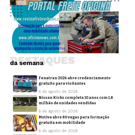
DESTAQUES
da semana
Fenatran 2026 abre credenciamento
gratuito para visitantes
6 de agosto de 2026
Nissan Kicks completa 10 anos com 1,8
milhão de unidades vendidas
6 de agosto de 2026
Motiva abre 80 vagas para formação
gratuita em mobilidade
6 de agosto de 2026