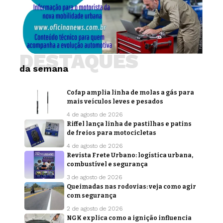
DESTAQUES
da semana
Cofap amplia linha de molas a gás para
mais veículos leves e pesados
4 de agosto de 2026
Riffel lança linha de pastilhas e patins
de freios para motocicletas
4 de agosto de 2026
Revista Frete Urbano: logística urbana,
combustível e segurança
3 de agosto de 2026
Queimadas nas rodovias: veja como agir
com segurança
2 de agosto de 2026
NGK explica como a ignição influencia