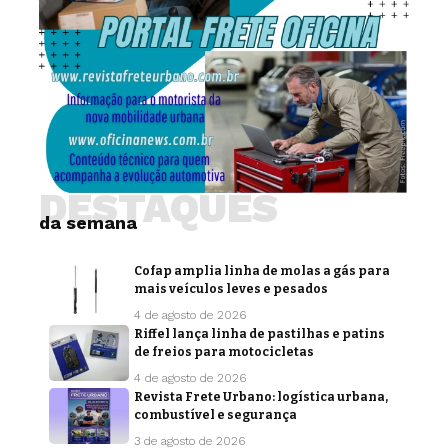
DESTAQUES
da semana
Cofap amplia linha de molas a gás para
mais veículos leves e pesados
4 de agosto de 2026
Riffel lança linha de pastilhas e patins
de freios para motocicletas
4 de agosto de 2026
Revista Frete Urbano: logística urbana,
combustível e segurança
3 de agosto de 2026