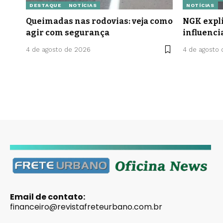
DESTAQUE
NOTÍCIAS
NOTÍCIAS
Queimadas nas rodovias: veja como
NGK expli
agir com segurança
influenci
4 de agosto de 2026
4 de agosto
Email de contato:
financeiro@revistafreteurbano.com.br