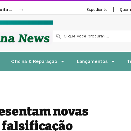
Fenatran 2026 abre credenciamento gratuito para visitantes
Expediente
Quem
Oficina & Reparação
Lançamentos
T
resentam novas
falsificação