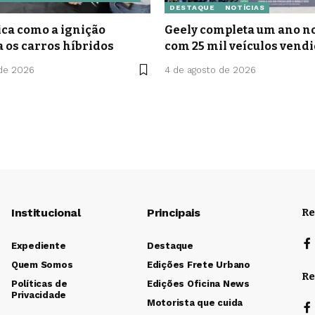
DESTAQUE
NOTÍCIAS
ca como a ignição
Geely completa um ano no
a os carros híbridos
com 25 mil veículos vend
 de 2026
4 de agosto de 2026
Institucional
Principais
Re
Expediente
Destaque
Quem Somos
Edições Frete Urbano
Re
Políticas de
Edições Oficina News
Privacidade
Motorista que cuida