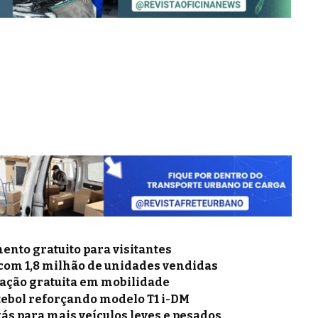
nto gratuito para visitantes
 com 1,8 milhão de unidades vendidas
mação gratuita em mobilidade
tebol reforçando modelo T1 i-DM
gás para mais veículos leves e pesados