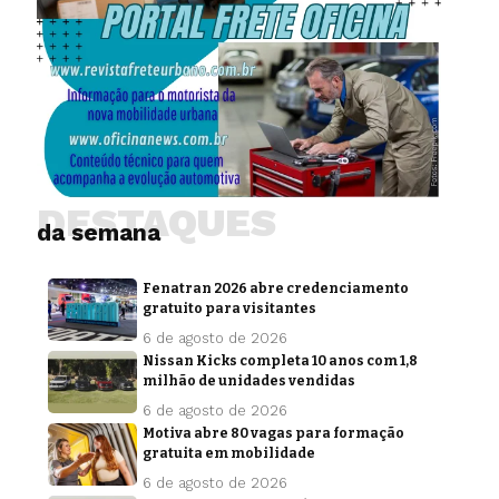
DESTAQUES
da semana
Fenatran 2026 abre credenciamento
gratuito para visitantes
6 de agosto de 2026
Nissan Kicks completa 10 anos com 1,8
milhão de unidades vendidas
6 de agosto de 2026
Motiva abre 80 vagas para formação
gratuita em mobilidade
6 de agosto de 2026