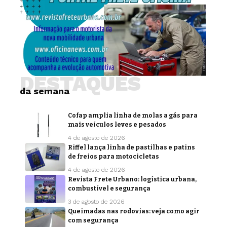
DESTAQUES
da semana
Cofap amplia linha de molas a gás para
mais veículos leves e pesados
4 de agosto de 2026
Riffel lança linha de pastilhas e patins
de freios para motocicletas
4 de agosto de 2026
Revista Frete Urbano: logística urbana,
combustível e segurança
3 de agosto de 2026
Queimadas nas rodovias: veja como agir
com segurança