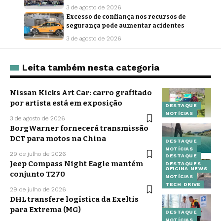
3 de agosto de 2026
Excesso de confiança nos recursos de
segurança pode aumentar acidentes
3 de agosto de 2026
Leita também nesta categoria
Nissan Kicks Art Car: carro grafitado
por artista está em exposição
DESTAQUE
NOTÍCIAS
3 de agosto de 2026
BorgWarner fornecerá transmissão
DCT para motos na China
DESTAQUE
NOTÍCIAS
29 de julho de 2026
DESTAQUE
Jeep Compass Night Eagle mantém
DESTAQUES
OFICINA NEWS
conjunto T270
NOTÍCIAS
TECH DRIVE
29 de julho de 2026
DHL transfere logística da Exeltis
para Extrema (MG)
DESTAQUE
NOTÍCIAS