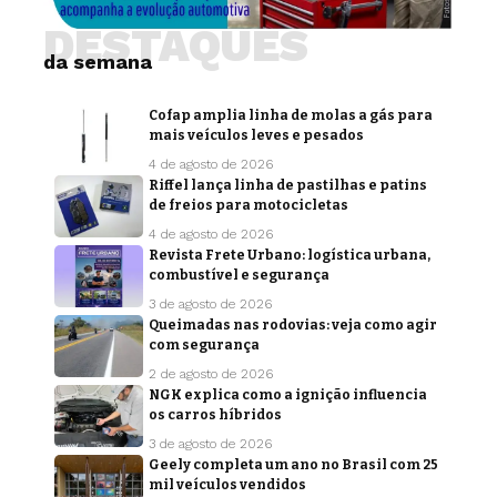
DESTAQUES
da semana
Cofap amplia linha de molas a gás para
mais veículos leves e pesados
4 de agosto de 2026
Riffel lança linha de pastilhas e patins
de freios para motocicletas
4 de agosto de 2026
Revista Frete Urbano: logística urbana,
combustível e segurança
3 de agosto de 2026
Queimadas nas rodovias: veja como agir
com segurança
2 de agosto de 2026
NGK explica como a ignição influencia
os carros híbridos
3 de agosto de 2026
Geely completa um ano no Brasil com 25
mil veículos vendidos