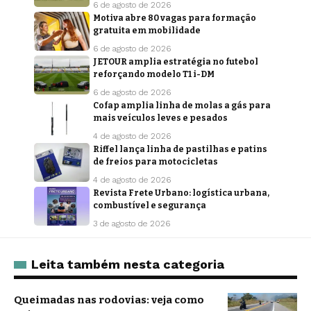
6 de agosto de 2026
Motiva abre 80 vagas para formação
gratuita em mobilidade
6 de agosto de 2026
JETOUR amplia estratégia no futebol
reforçando modelo T1 i-DM
6 de agosto de 2026
Cofap amplia linha de molas a gás para
mais veículos leves e pesados
4 de agosto de 2026
Riffel lança linha de pastilhas e patins
de freios para motocicletas
4 de agosto de 2026
Revista Frete Urbano: logística urbana,
combustível e segurança
3 de agosto de 2026
Leita também nesta categoria
Queimadas nas rodovias: veja como