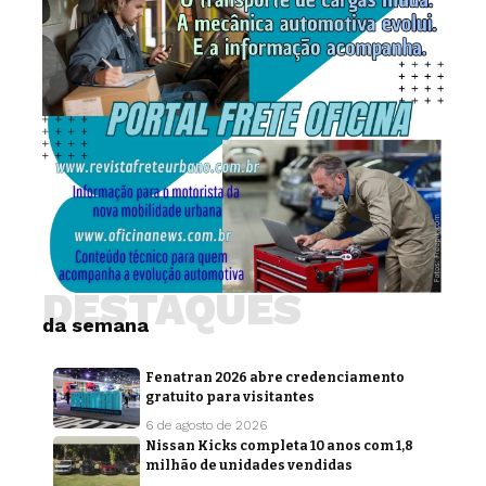
DESTAQUES
da semana
Fenatran 2026 abre credenciamento
gratuito para visitantes
6 de agosto de 2026
Nissan Kicks completa 10 anos com 1,8
milhão de unidades vendidas