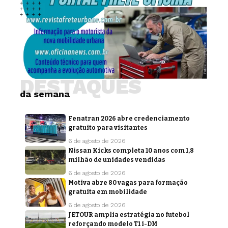
DESTAQUES
da semana
Fenatran 2026 abre credenciamento
gratuito para visitantes
6 de agosto de 2026
Nissan Kicks completa 10 anos com 1,8
milhão de unidades vendidas
6 de agosto de 2026
Motiva abre 80 vagas para formação
gratuita em mobilidade
6 de agosto de 2026
JETOUR amplia estratégia no futebol
reforçando modelo T1 i-DM