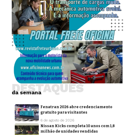
DESTAQUES
da semana
Fenatran 2026 abre credenciamento
gratuito para visitantes
6 de agosto de 2026
Nissan Kicks completa 10 anos com 1,8
milhão de unidades vendidas