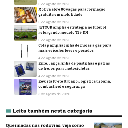
6 de agosto de 2026
Motiva abre 80 vagas para formação
gratuita em mobilidade
6 de agosto de 2026
JETOUR amplia estratégia no futebol
reforçando modelo T1 i-DM
6 de agosto de 2026
Cofap amplia linha de molas a gás para
mais veículos leves e pesados
4 de agosto de 2026
Riffel lança linha de pastilhas e patins
de freios para motocicletas
4 de agosto de 2026
Revista Frete Urbano: logística urbana,
combustível e segurança
3 de agosto de 2026
Leita também nesta categoria
Queimadas nas rodovias: veja como