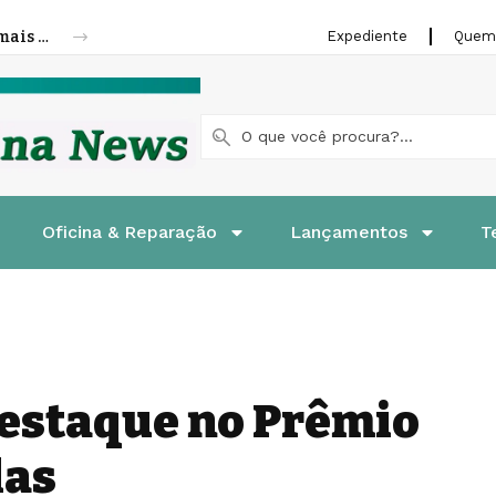
Cofap amplia linha de molas a gás para mais veículos leves e pesados
Expediente
Quem
Oficina & Reparação
Lançamentos
T
estaque no Prêmio
las