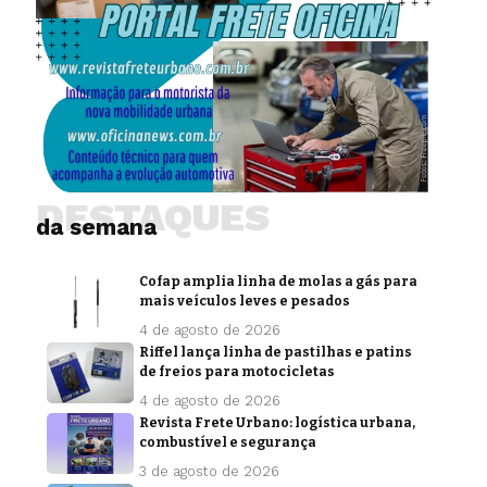
DESTAQUES
da semana
Cofap amplia linha de molas a gás para
mais veículos leves e pesados
4 de agosto de 2026
Riffel lança linha de pastilhas e patins
de freios para motocicletas
4 de agosto de 2026
Revista Frete Urbano: logística urbana,
combustível e segurança
3 de agosto de 2026