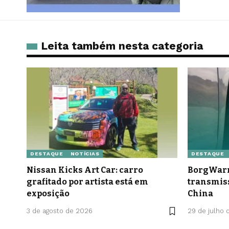
Leita também nesta categoria
DESTAQUE
NOTÍCIAS
DESTAQUE
Nissan Kicks Art Car: carro
BorgWarn
grafitado por artista está em
transmis
exposição
China
3 de agosto de 2026
29 de julho 