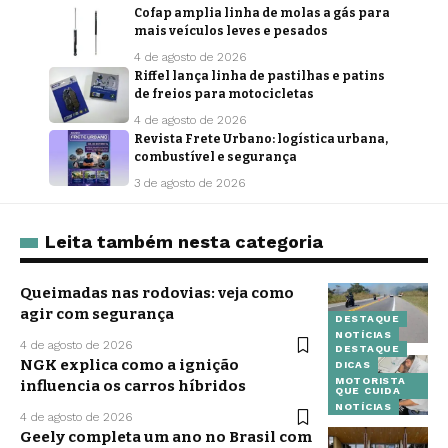
Cofap amplia linha de molas a gás para
mais veículos leves e pesados
4 de agosto de 2026
Riffel lança linha de pastilhas e patins
de freios para motocicletas
4 de agosto de 2026
Revista Frete Urbano: logística urbana,
combustível e segurança
3 de agosto de 2026
Leita também nesta categoria
Queimadas nas rodovias: veja como
agir com segurança
DESTAQUE
NOTÍCIAS
4 de agosto de 2026
DESTAQUE
NGK explica como a ignição
DICAS
MOTORISTA
influencia os carros híbridos
QUE CUIDA
NOTÍCIAS
4 de agosto de 2026
Geely completa um ano no Brasil com