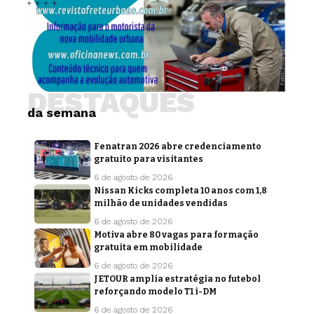
DESTAQUES
da semana
Fenatran 2026 abre credenciamento
gratuito para visitantes
6 de agosto de 2026
Nissan Kicks completa 10 anos com 1,8
milhão de unidades vendidas
6 de agosto de 2026
Motiva abre 80 vagas para formação
gratuita em mobilidade
6 de agosto de 2026
JETOUR amplia estratégia no futebol
reforçando modelo T1 i-DM
6 de agosto de 2026