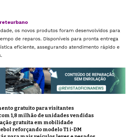
freteurbano
idade, os novos produtos foram desenvolvidos para
 tempo de reparos. Disponíveis para pronta entrega
ística eficiente, assegurando atendimento rápido e
.
nto gratuito para visitantes
 com 1,8 milhão de unidades vendidas
mação gratuita em mobilidade
tebol reforçando modelo T1 i-DM
gás para mais veículos leves e pesados