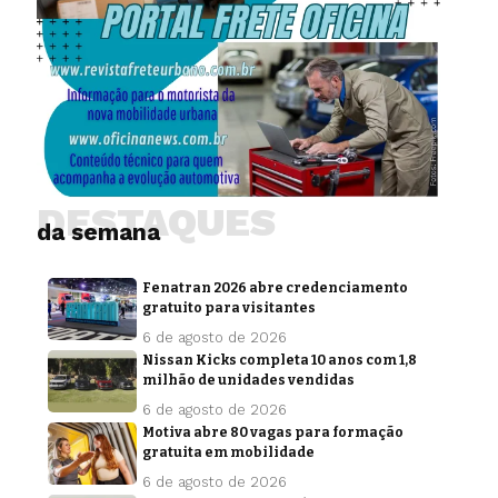
DESTAQUES
da semana
Fenatran 2026 abre credenciamento
gratuito para visitantes
6 de agosto de 2026
Nissan Kicks completa 10 anos com 1,8
milhão de unidades vendidas
6 de agosto de 2026
Motiva abre 80 vagas para formação
gratuita em mobilidade
6 de agosto de 2026