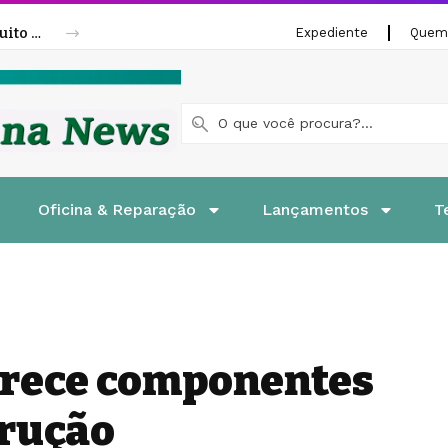
Fenatran 2026 abre credenciamento gratuito para visitantes
Expediente
Quem
Oficina & Reparação
Lançamentos
T
erece componentes
trução