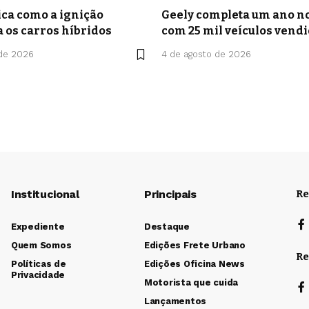
ca como a ignição
Geely completa um ano no
a os carros híbridos
com 25 mil veículos vend
 de 2026
4 de agosto de 2026
Institucional
Principais
Re
Expediente
Destaque
Quem Somos
Edições Frete Urbano
Re
Políticas de
Edições Oficina News
Privacidade
Motorista que cuida
Lançamentos