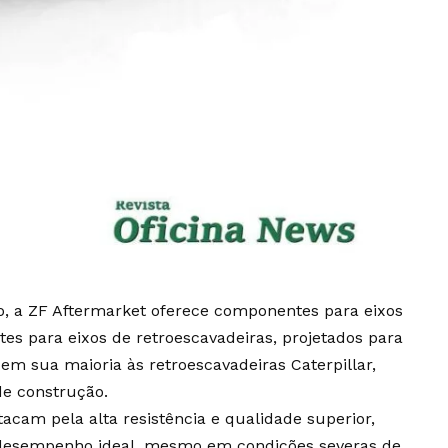
, a ZF Aftermarket oferece componentes para eixos
s para eixos de retroescavadeiras, projetados para
m sua maioria às retroescavadeiras Caterpillar,
de construção.
cam pela alta resistência e qualidade superior,
desempenho ideal, mesmo em condições severas de