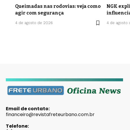
Queimadas nas rodovias: veja como
NGK expli
agir com segurança
influenci
4 de agosto de 2026
4 de agosto
Email de contato:
financeiro@revistafreteurbano.com.br
Telefone: