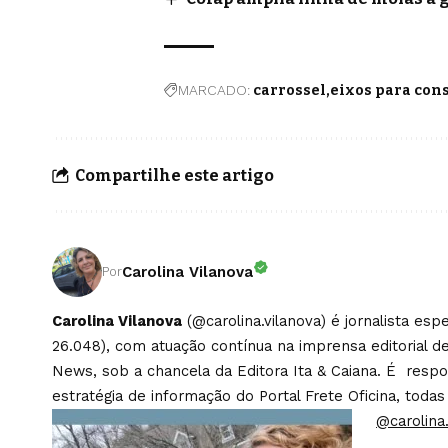
MARCADO:
carrossel
eixos para con
Compartilhe este artigo
Carolina Vilanova
Por
Carolina Vilanova
(@carolina.vilanova) é jornalista es
26.048), com atuação contínua na imprensa editorial de
News, sob a chancela da Editora Ita & Caiana. É respons
estratégia de informação do Portal Frete Oficina, todas
@carolina.