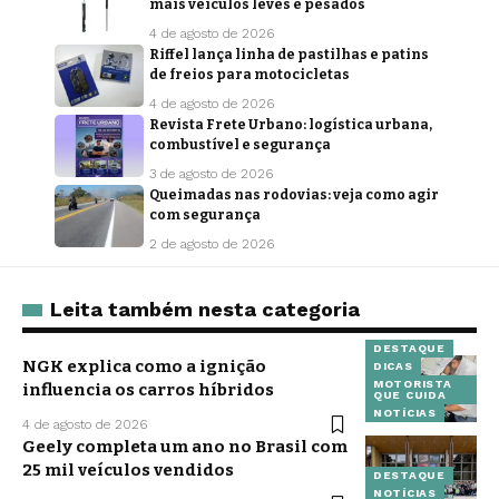
mais veículos leves e pesados
4 de agosto de 2026
Riffel lança linha de pastilhas e patins
de freios para motocicletas
4 de agosto de 2026
Revista Frete Urbano: logística urbana,
combustível e segurança
3 de agosto de 2026
Queimadas nas rodovias: veja como agir
com segurança
2 de agosto de 2026
Leita também nesta categoria
DESTAQUE
NGK explica como a ignição
DICAS
MOTORISTA
influencia os carros híbridos
QUE CUIDA
NOTÍCIAS
4 de agosto de 2026
Geely completa um ano no Brasil com
25 mil veículos vendidos
DESTAQUE
NOTÍCIAS