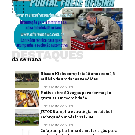
DESTAQUES
da semana
Nissan Kicks completa 10 anos com 1,8
milhão de unidades vendidas
6 de agosto de 2026
Motiva abre 80 vagas para formação
gratuita em mobilidade
6 de agosto de 2026
JETOUR amplia estratégia no futebol
reforçando modelo T1 i-DM
6 de agosto de 2026
Cofap amplia linha de molas a gás para