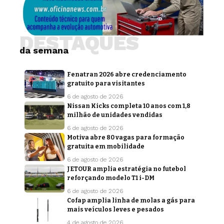
DESTAQUES
da semana
Fenatran 2026 abre credenciamento
gratuito para visitantes
6 de agosto de 2026
Nissan Kicks completa 10 anos com 1,8
milhão de unidades vendidas
6 de agosto de 2026
Motiva abre 80 vagas para formação
gratuita em mobilidade
6 de agosto de 2026
JETOUR amplia estratégia no futebol
reforçando modelo T1 i-DM
6 de agosto de 2026
Cofap amplia linha de molas a gás para
mais veículos leves e pesados
4 de agosto de 2026