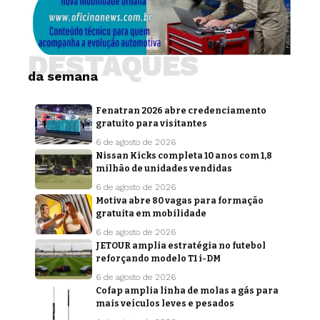
DESTAQUES
da semana
Fenatran 2026 abre credenciamento
gratuito para visitantes
6 de agosto de 2026
Nissan Kicks completa 10 anos com 1,8
milhão de unidades vendidas
6 de agosto de 2026
Motiva abre 80 vagas para formação
gratuita em mobilidade
6 de agosto de 2026
JETOUR amplia estratégia no futebol
reforçando modelo T1 i-DM
6 de agosto de 2026
Cofap amplia linha de molas a gás para
mais veículos leves e pesados