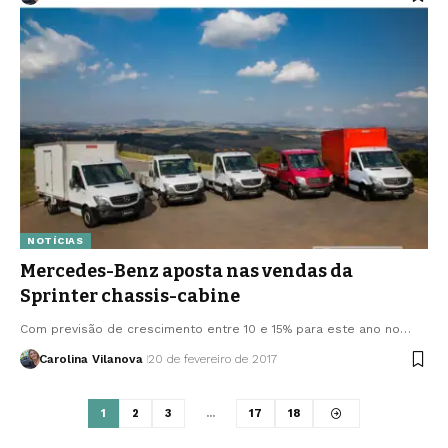
NOTÍCIAS
Mercedes-Benz aposta nas vendas da
Sprinter chassis-cabine
Com previsão de crescimento entre 10 e 15% para este ano no…
Carolina Vilanova
20 de fevereiro de 2017
1
2
3
…
17
18