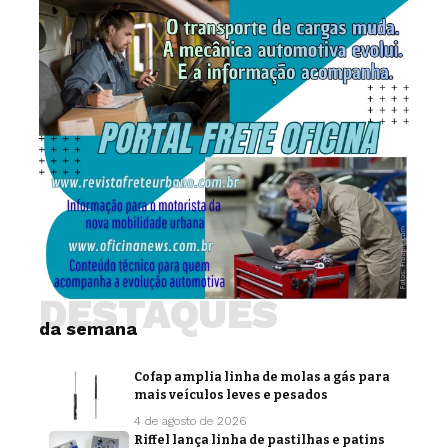
DESTAQUES
da semana
Cofap amplia linha de molas a gás para
mais veículos leves e pesados
4 de agosto de 2026
Riffel lança linha de pastilhas e patins