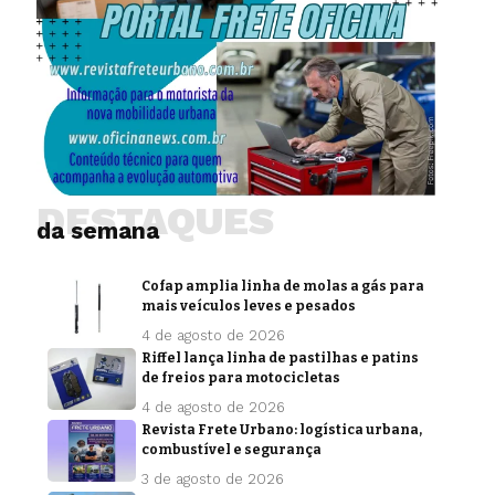
DESTAQUES
da semana
Cofap amplia linha de molas a gás para
mais veículos leves e pesados
4 de agosto de 2026
Riffel lança linha de pastilhas e patins
de freios para motocicletas
4 de agosto de 2026
Revista Frete Urbano: logística urbana,
combustível e segurança
3 de agosto de 2026