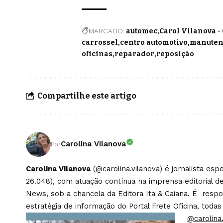
MARCADO:
automec
Carol Vilanova -
carrossel
centro automotivo
manuten
oficinas
reparador
reposição
Compartilhe este artigo
Carolina Vilanova
Por
Carolina Vilanova
(@carolina.vilanova) é jornalista es
26.048), com atuação contínua na imprensa editorial de
News, sob a chancela da Editora Ita & Caiana. É respons
estratégia de informação do Portal Frete Oficina, todas
@carolina.