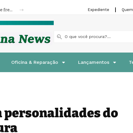
Riffel lança linha de pastilhas e patins de freios para motocicletas
Expediente
Quem
Oficina & Reparação
Lançamentos
T
 personalidades do
ura