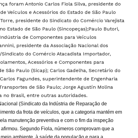
 foram Antonio Carlos Fiola Silva, presidente do
 de Veículos e Acessórios do Estado de São Paulo
Torre, presidente do Sindicato do Comércio Varejista
 no Estado de São Paulo (Sincopeças);Paulo Butori,
 Indústria de Componentes para Veículos
annini, presidente da Associação Nacional dos
/Sindicato do Comércio Atacadista Importador,
 Rolamentos, Acessórios e Componentes para
de São Paulo (Sicap); Carlos Gadelha, Secretário do
Carlos Fagundes, superintendente de Engenharia
 Transportes de São Paulo; Jorge Agustín Molina
 no Brasil, entre outras autoridades.
Nacional (Sindicato da Indústria de Reparação de
cimento da frota de veículos, que a categoria mantém em
 pela manutenção preventiva e com o fim da inspeção
a”, afirmou. Segundo Fiola, números comprovam que a
 meio ambiente, à saúde da população e para a