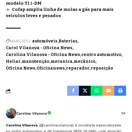
modelo T1 i-DM
Cofap amplia linha de molas a gás para mais
veículos leves e pesados
MARCADO:
automóveis
Baterias
Carol Vilanova - Oficina News
Carolina Vilanova - Oficina News
centro automotivo
Heliar
manutenção
mecanica
mecânico
Oficina News
Oficinanews
reparador
reposição
Carolina Vilanova
Carolina Vilanova
(@carolina.vilanova) é jornalista especializada
no setor automotivo e de transporte (MTb 26.048), com atuação