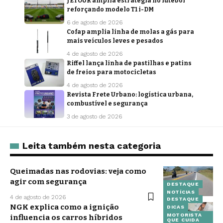
JETOUR amplia estratégia no futebol
reforçando modelo T1 i-DM
6 de agosto de 2026
Cofap amplia linha de molas a gás para
mais veículos leves e pesados
4 de agosto de 2026
Riffel lança linha de pastilhas e patins
de freios para motocicletas
4 de agosto de 2026
Revista Frete Urbano: logística urbana,
combustível e segurança
3 de agosto de 2026
Leita também nesta categoria
Queimadas nas rodovias: veja como
agir com segurança
DESTAQUE
NOTÍCIAS
4 de agosto de 2026
DESTAQUE
NGK explica como a ignição
DICAS
MOTORISTA
influencia os carros híbridos
QUE CUIDA