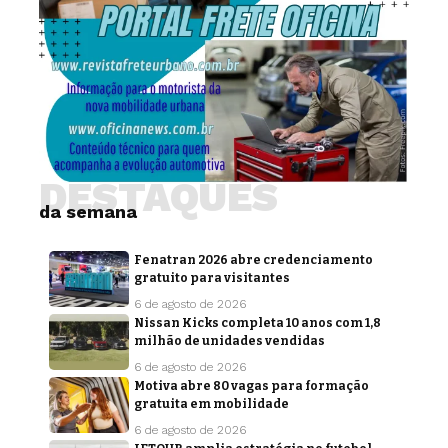
DESTAQUES
da semana
Fenatran 2026 abre credenciamento
gratuito para visitantes
6 de agosto de 2026
Nissan Kicks completa 10 anos com 1,8
milhão de unidades vendidas
6 de agosto de 2026
Motiva abre 80 vagas para formação
gratuita em mobilidade
6 de agosto de 2026