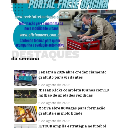
DESTAQUES
da semana
Fenatran 2026 abre credenciamento
gratuito para visitantes
6 de agosto de 2026
Nissan Kicks completa 10 anos com 1,8
milhão de unidades vendidas
6 de agosto de 2026
Motiva abre 80 vagas para formação
gratuita em mobilidade
6 de agosto de 2026
JETOUR amplia estratégia no futebol