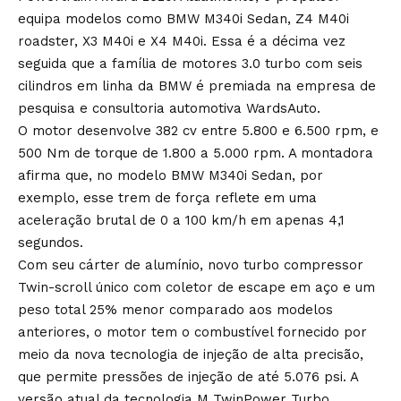
equipa modelos como BMW M340i Sedan, Z4 M40i
roadster, X3 M40i e X4 M40i. Essa é a décima vez
seguida que a família de motores 3.0 turbo com seis
cilindros em linha da BMW é premiada na empresa de
pesquisa e consultoria automotiva WardsAuto.
O motor desenvolve 382 cv entre 5.800 e 6.500 rpm, e
500 Nm de torque de 1.800 a 5.000 rpm. A montadora
afirma que, no modelo BMW M340i Sedan, por
exemplo, esse trem de força reflete em uma
aceleração brutal de 0 a 100 km/h em apenas 4,1
segundos.
Com seu cárter de alumínio, novo turbo compressor
Twin-scroll único com coletor de escape em aço e um
peso total 25% menor comparado aos modelos
anteriores, o motor tem o combustível fornecido por
meio da nova tecnologia de injeção de alta precisão,
que permite pressões de injeção de até 5.076 psi. A
versão atual da tecnologia M TwinPower Turbo