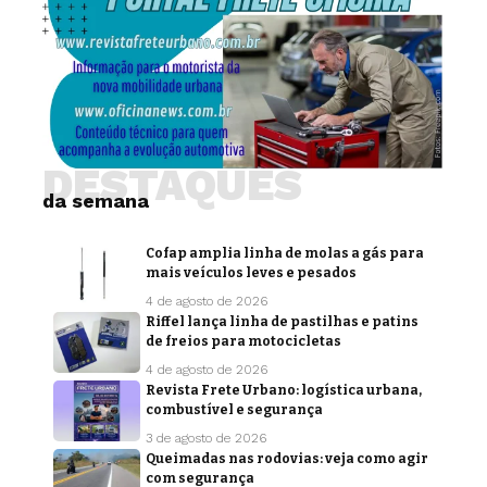
DESTAQUES
da semana
Cofap amplia linha de molas a gás para
mais veículos leves e pesados
4 de agosto de 2026
Riffel lança linha de pastilhas e patins
de freios para motocicletas
4 de agosto de 2026
Revista Frete Urbano: logística urbana,
combustível e segurança
3 de agosto de 2026
Queimadas nas rodovias: veja como agir
com segurança