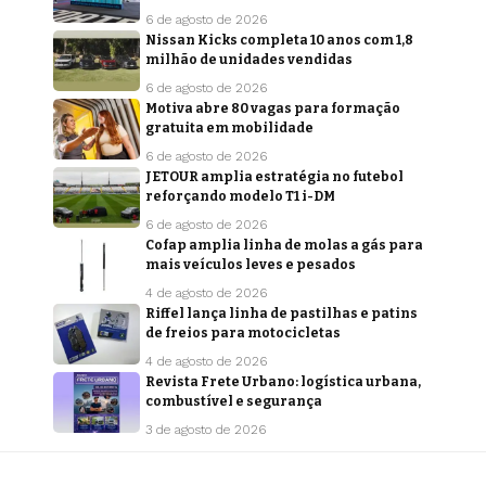
6 de agosto de 2026
Nissan Kicks completa 10 anos com 1,8
milhão de unidades vendidas
6 de agosto de 2026
Motiva abre 80 vagas para formação
gratuita em mobilidade
6 de agosto de 2026
JETOUR amplia estratégia no futebol
reforçando modelo T1 i-DM
6 de agosto de 2026
Cofap amplia linha de molas a gás para
mais veículos leves e pesados
4 de agosto de 2026
Riffel lança linha de pastilhas e patins
de freios para motocicletas
4 de agosto de 2026
Revista Frete Urbano: logística urbana,
combustível e segurança
3 de agosto de 2026