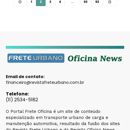
1
2
3
4
…
92
93
Email de contato:
financeiro@revistafreteurbano.com.br
Telefone:
(11) 2534-5182
O Portal Frete Oficina é um site de conteúdo
especializado em transporte urbano de carga e
manutenção automotiva, resultado da fusão dos sites
da Revista Frete Urbano e da Revista Oficina News,