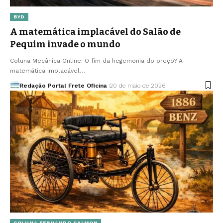
BYD
A matemática implacável do Salão de
Pequim invade o mundo
Coluna Mecânica Online: O fim da hegemonia do preço? A
matemática implacável…
Redação Portal Frete Oficina
20 de maio de 2026
COLUNA FERNANDO CALMON