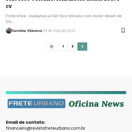
cv
Frete Drive: Avaliamos a Fiat Toro Volcano com motor diesel de
170…
Carolina Vilanova
16 de maio de 2023
1
2
3
Email de contato:
financeiro@revistafreteurbano.com.br