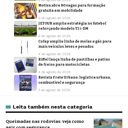
6 de agosto de 2026
Motiva abre 80 vagas para formação
gratuita em mobilidade
6 de agosto de 2026
JETOUR amplia estratégia no futebol
reforçando modelo T1 i-DM
6 de agosto de 2026
Cofap amplia linha de molas a gás para
mais veículos leves e pesados
4 de agosto de 2026
Riffel lança linha de pastilhas e patins
de freios para motocicletas
4 de agosto de 2026
Revista Frete Urbano: logística urbana,
combustível e segurança
3 de agosto de 2026
Leita também nesta categoria
Queimadas nas rodovias: veja como
agir com segurança