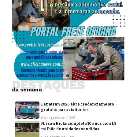
DESTAQUES
da semana
Fenatran 2026 abre credenciamento
gratuito para visitantes
6 de agosto de 2026
Nissan Kicks completa 10 anos com 1,8
milhão de unidades vendidas