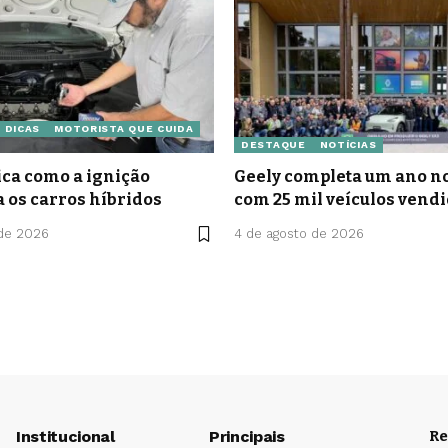
DICAS
MOTORISTA QUE CUIDA
DESTAQUE
NOTÍCIAS
ca como a ignição
Geely completa um ano no
a os carros híbridos
com 25 mil veículos vend
 de 2026
4 de agosto de 2026
Institucional
Principais
Re