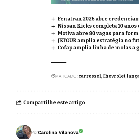
Fenatran 2026 abre credenciame
Nissan Kicks completa 10 anos
Motiva abre 80 vagas para for
JETOUR amplia estratégia no fu
Cofap amplia linha de molas a 
MARCADO:
carrossel
Chevrolet
lanç
Compartilhe este artigo
Carolina Vilanova
Por