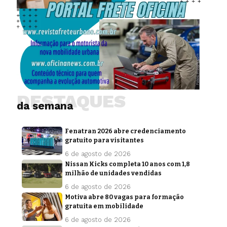
DESTAQUES
da semana
Fenatran 2026 abre credenciamento
gratuito para visitantes
6 de agosto de 2026
Nissan Kicks completa 10 anos com 1,8
milhão de unidades vendidas
6 de agosto de 2026
Motiva abre 80 vagas para formação
gratuita em mobilidade
6 de agosto de 2026