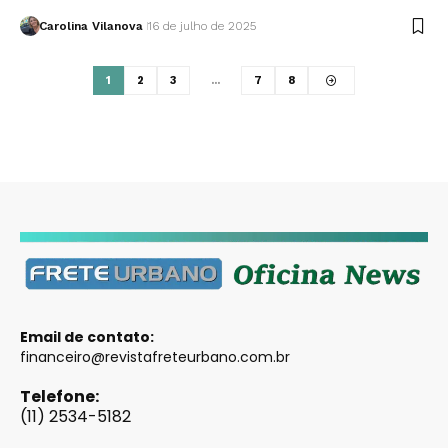
Carolina Vilanova
16 de julho de 2025
1
2
3
…
7
8
Email de contato:
financeiro@revistafreteurbano.com.br
Telefone:
(11) 2534-5182