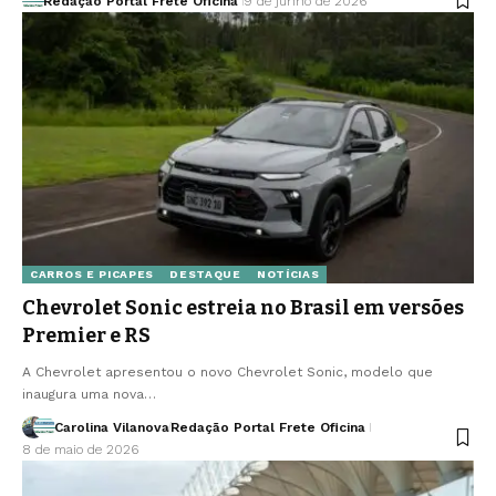
Redação Portal Frete Oficina
9 de junho de 2026
CARROS E PICAPES
DESTAQUE
NOTÍCIAS
Chevrolet Sonic estreia no Brasil em versões
Premier e RS
A Chevrolet apresentou o novo Chevrolet Sonic, modelo que
inaugura uma nova…
Carolina Vilanova
Redação Portal Frete Oficina
8 de maio de 2026