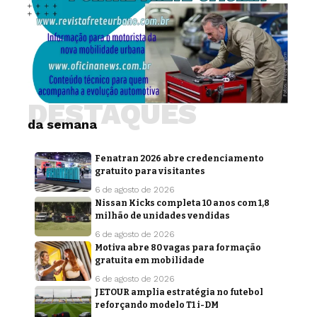
DESTAQUES
da semana
Fenatran 2026 abre credenciamento
gratuito para visitantes
6 de agosto de 2026
Nissan Kicks completa 10 anos com 1,8
milhão de unidades vendidas
6 de agosto de 2026
Motiva abre 80 vagas para formação
gratuita em mobilidade
6 de agosto de 2026
JETOUR amplia estratégia no futebol
reforçando modelo T1 i-DM