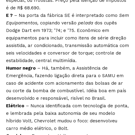
especial, ou frotistas. Preço pela isenção de impostos
é de R$ 68.690.
E ?
– Na porta da fábrica SE é interpretado como
Sem
Equipamentos,
copiando versão
pelada
dos cupês
Dodge Dart em 1973; ’74; e ’75. Econômico em
equipamentos para incluir como itens de série direção
assistida, ar condicionado, transmissão automática com
seis velocidades e conversor de torque; controle de
estabilidade, central multimídia.
Humor negro
– Há, também, a Assistência de
Emergência, fazendo ligação direta para o SAMU em
caso de acidente com acionamento das bolsas de ar
ou corte da bomba de combustível. Idéia boa em país
desenvolvido e responsável, risível no Brasil.
Elétrico
– Nunca identificada com tecnologia de ponta,
e lembrada pela baixa autonomia de seu modelo
híbrido Volt, Chevrolet mudou o foco: desenvolveu
carro médio elétrico, o Bolt.