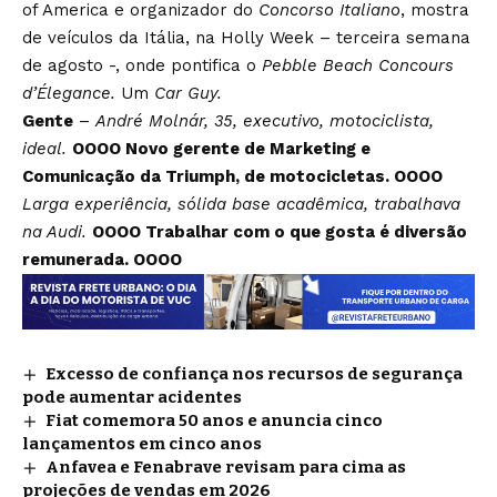
of America e organizador do
Concorso Italiano
, mostra
de veículos da Itália, na Holly Week – terceira semana
de agosto -, onde pontifica o
Pebble Beach Concours
d’Élegance.
Um
Car Guy.
Gente
–
André Molnár, 35, executivo, motociclista,
ideal.
OOOO Novo gerente de Marketing e
Comunicação da Triumph, de motocicletas. OOOO
Larga experiência, sólida base acadêmica, trabalhava
na Audi.
OOOO Trabalhar com o que gosta é diversão
remunerada.
OOOO
Excesso de confiança nos recursos de segurança
pode aumentar acidentes
Fiat comemora 50 anos e anuncia cinco
lançamentos em cinco anos
Anfavea e Fenabrave revisam para cima as
projeções de vendas em 2026