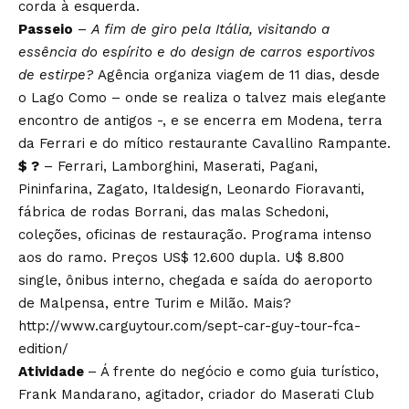
corda à esquerda.
Passeio
–
A fim de giro pela Itália, visitando a
essência do espírito e do design de carros esportivos
de estirpe?
Agência organiza viagem de 11 dias, desde
o Lago Como – onde se realiza o talvez mais elegante
encontro de antigos -, e se encerra em Modena, terra
da Ferrari e do mítico restaurante Cavallino Rampante.
$ ?
– Ferrari, Lamborghini, Maserati, Pagani,
Pininfarina, Zagato, Italdesign, Leonardo Fioravanti,
fábrica de rodas Borrani, das malas Schedoni,
coleções, oficinas de restauração. Programa intenso
aos do ramo. Preços US$ 12.600 dupla. U$ 8.800
single, ônibus interno, chegada e saída do aeroporto
de Malpensa, entre Turim e Milão. Mais?
http://www.carguytour.com/sept-car-guy-tour-fca-
edition/
Atividade
– Á frente do negócio e como guia turístico,
Frank Mandarano, agitador, criador do Maserati Club