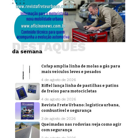
DESTAQUES
da semana
Cofap amplia linha de molas a gás para
mais veículos leves e pesados
4 de agosto de 2026
Riffel lança linha de pastilhas e patins
de freios para motocicletas
4 de agosto de 2026
Revista Frete Urbano: logística urbana,
combustível e segurança
3 de agosto de 2026
Queimadas nas rodovias: veja como agir
com segurança