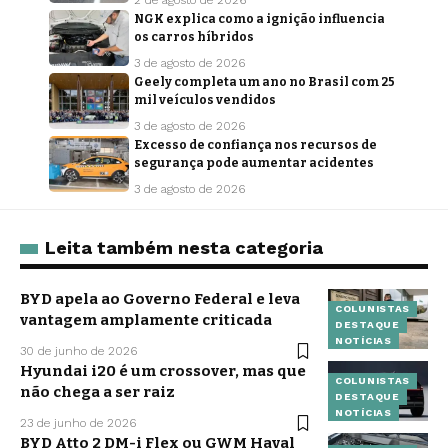
2 de agosto de 2026
NGK explica como a ignição influencia
os carros híbridos
3 de agosto de 2026
Geely completa um ano no Brasil com 25
mil veículos vendidos
3 de agosto de 2026
Excesso de confiança nos recursos de
segurança pode aumentar acidentes
3 de agosto de 2026
Leita também nesta categoria
BYD apela ao Governo Federal e leva
COLUNISTAS
vantagem amplamente criticada
DESTAQUE
NOTÍCIAS
30 de junho de 2026
Hyundai i20 é um crossover, mas que
COLUNISTAS
não chega a ser raiz
DESTAQUE
NOTÍCIAS
23 de junho de 2026
BYD Atto 2 DM-i Flex ou GWM Haval