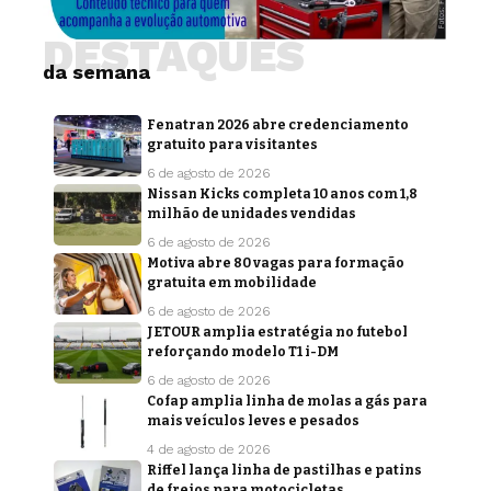
DESTAQUES
da semana
Fenatran 2026 abre credenciamento
gratuito para visitantes
6 de agosto de 2026
Nissan Kicks completa 10 anos com 1,8
milhão de unidades vendidas
6 de agosto de 2026
Motiva abre 80 vagas para formação
gratuita em mobilidade
6 de agosto de 2026
JETOUR amplia estratégia no futebol
reforçando modelo T1 i-DM
6 de agosto de 2026
Cofap amplia linha de molas a gás para
mais veículos leves e pesados
4 de agosto de 2026
Riffel lança linha de pastilhas e patins
de freios para motocicletas