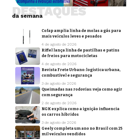
DESTAQUES
da semana
Cofap amplia linha de molas a gás para
mais veículos leves e pesados
4 de agosto de 2026
Riffel lança linha de pastilhas e patins
de freios para motocicletas
4 de agosto de 2026
Revista Frete Urbano: logística urbana,
combustível e segurança
3 de agosto de 2026
Queimadas nas rodovias: veja como agir
com segurança
2 de agosto de 2026
NGK explica como a ignição influencia
os carros híbridos
3 de agosto de 2026
Geely completa um ano no Brasil com 25
mil veículos vendidos