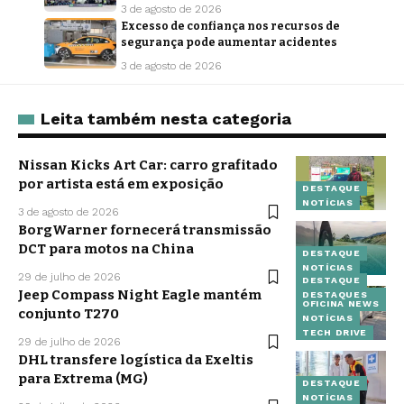
3 de agosto de 2026
Excesso de confiança nos recursos de
segurança pode aumentar acidentes
3 de agosto de 2026
Leita também nesta categoria
Nissan Kicks Art Car: carro grafitado
por artista está em exposição
DESTAQUE
NOTÍCIAS
3 de agosto de 2026
BorgWarner fornecerá transmissão
DCT para motos na China
DESTAQUE
NOTÍCIAS
29 de julho de 2026
DESTAQUE
Jeep Compass Night Eagle mantém
DESTAQUES
OFICINA NEWS
conjunto T270
NOTÍCIAS
TECH DRIVE
29 de julho de 2026
DHL transfere logística da Exeltis
para Extrema (MG)
DESTAQUE
NOTÍCIAS