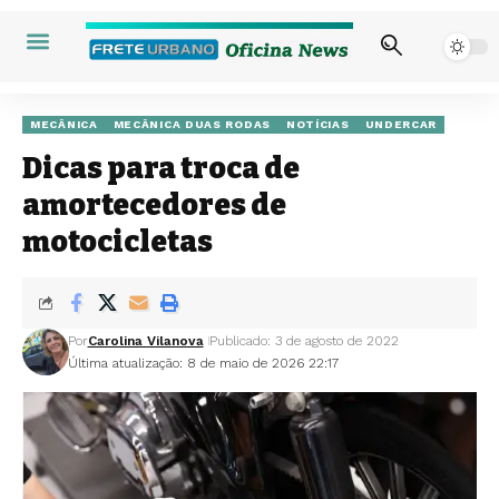
MECÂNICA
MECÂNICA DUAS RODAS
NOTÍCIAS
UNDERCAR
Dicas para troca de
amortecedores de
motocicletas
Por
Carolina Vilanova
Publicado: 3 de agosto de 2022
Última atualização: 8 de maio de 2026 22:17