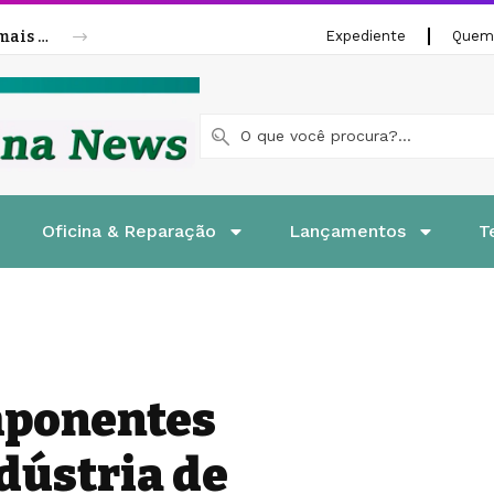
Cofap amplia linha de molas a gás para mais veículos leves e pesados
Expediente
Quem
Oficina & Reparação
Lançamentos
T
mponentes
dústria de