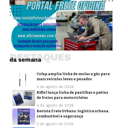
DESTAQUES
da semana
Cofap amplia linha de molas a gás para
mais veículos leves e pesados
4 de agosto de 2026
Riffel lança linha de pastilhas e patins
de freios para motocicletas
4 de agosto de 2026
Revista Frete Urbano: logística urbana,
combustível e segurança
3 de agosto de 2026