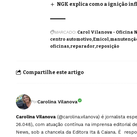
NGK explica como a ignição inf
MARCADO:
Carol Vilanova - Oficina 
centro automotivo
Emicol
manutençã
oficinas
reparador
reposição
Compartilhe este artigo
Carolina Vilanova
Por
Carolina Vilanova
(@carolina.vilanova) é jornalista es
26.048), com atuação contínua na imprensa editorial de
News, sob a chancela da Editora Ita & Caiana. É respons