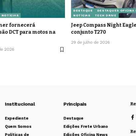
DESTAQUE
DESTAQUES OFICINA
NOTÍCIAS
NOTÍCIAS
TECH DRIVE
er fornecerá
Jeep Compass Night Eag
são DCT para motos na
conjunto T270
29 de julho de 2026
de 2026
Institucional
Principais
Re
Expediente
Destaque
Quem Somos
Edições Frete Urbano
Re
Políticas de
Edições Oficina News