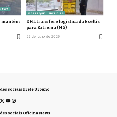
 NEWS
DESTAQUE
NOTÍCIAS
le mantém
DHL transfere logística da Exeltis
para Extrema (MG)
29 de julho de 2026
des sociais Frete Urbano
des sociais Oficina News